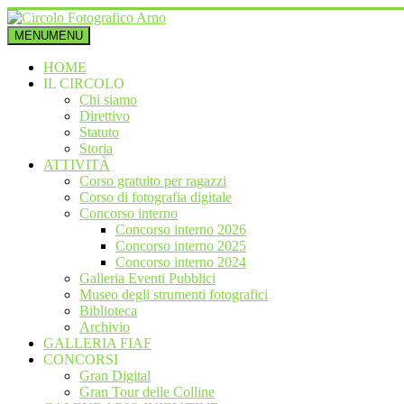
Vai
al
MENU
MENU
contenuto
Circolo
HOME
Fotografico
IL CIRCOLO
Arno
Chi siamo
Direttivo
Benemerito
Statuto
della
Storia
fotografia
ATTIVITÀ
italiana
Corso gratuito per ragazzi
Corso di fotografia digitale
Concorso interno
Concorso interno 2026
Concorso interno 2025
Concorso interno 2024
Galleria Eventi Pubblici
Museo degli strumenti fotografici
Biblioteca
Archivio
GALLERIA FIAF
CONCORSI
Gran Digital
Gran Tour delle Colline