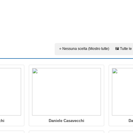
⭐ Nessuna scelta (Mostro tutte)
🖼️ Tutte le
chi
Daniele Casavecchi
Da