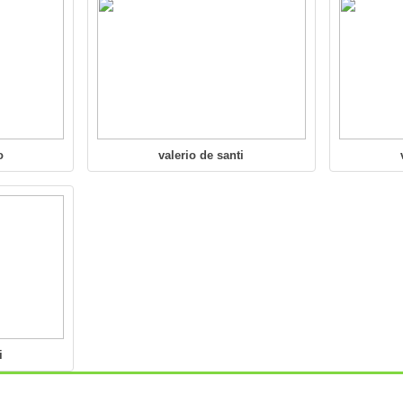
o
valerio de santi
i