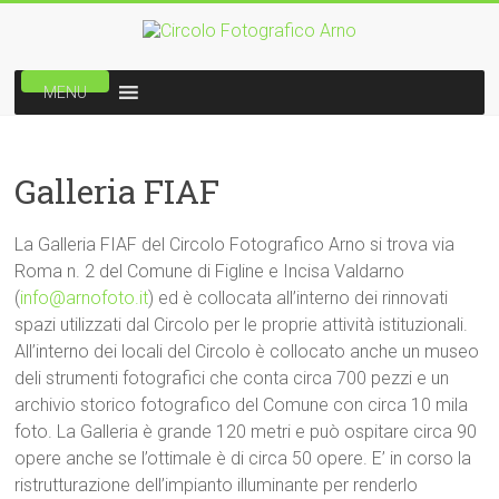
Vai
al
Circolo
contenuto
MENU
Fotografico
Arno
Galleria FIAF
Benemerito
della
La Galleria FIAF del Circolo Fotografico Arno si trova via
fotografia
Roma n. 2 del Comune di Figline e Incisa Valdarno
italiana
(
info@arnofoto.it
) ed è collocata all’interno dei rinnovati
spazi utilizzati dal Circolo per le proprie attività istituzionali.
All’interno dei locali del Circolo è collocato anche un museo
deli strumenti fotografici che conta circa 700 pezzi e un
archivio storico fotografico del Comune con circa 10 mila
foto. La Galleria è grande 120 metri e può ospitare circa 90
opere anche se l’ottimale è di circa 50 opere. E’ in corso la
ristrutturazione dell’impianto illuminante per renderlo