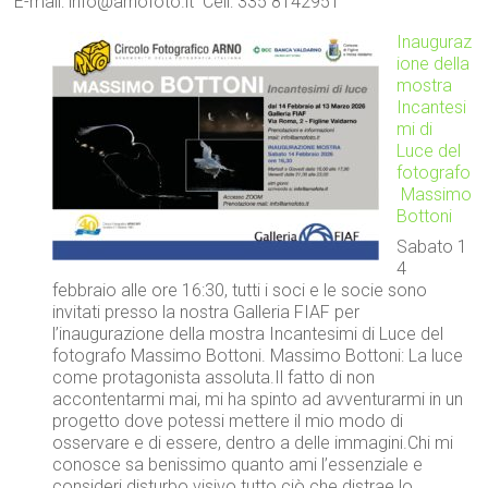
E-mail: info@arnofoto.it Cell: 335 8142951
Inauguraz
ione della
mostra
Incantesi
mi di
Luce del
fotografo
Massimo
Bottoni
Sabato 1
4
febbraio alle ore 16:30, tutti i soci e le socie sono
invitati presso la nostra Galleria FIAF per
l’inaugurazione della mostra Incantesimi di Luce del
fotografo Massimo Bottoni. Massimo Bottoni: La luce
come protagonista assoluta.Il fatto di non
accontentarmi mai, mi ha spinto ad avventurarmi in un
progetto dove potessi mettere il mio modo di
osservare e di essere, dentro a delle immagini.Chi mi
conosce sa benissimo quanto ami l’essenziale e
consideri disturbo visivo tutto ciò che distrae lo