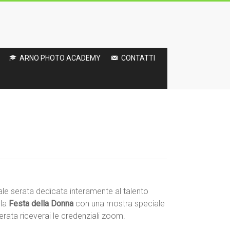
ARNO PHOTO ACADEMY
CONTATTI
onale serata dedicata interamente al talento
 la
Festa della Donna
con una mostra speciale
erata riceverai le credenziali zoom.