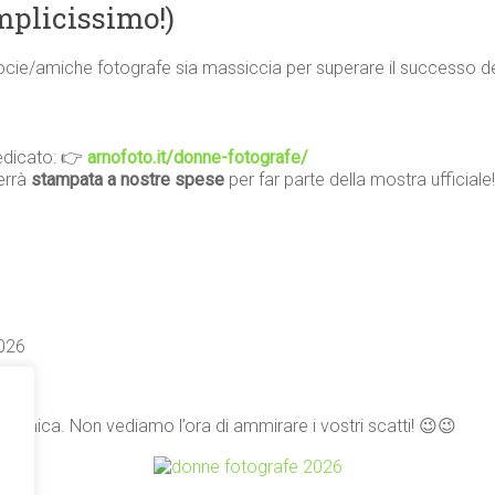
mplicissimo!)
ocie/amiche fotografe sia massiccia per superare il successo de
 dedicato: 👉
arnofoto.it/donne-fotografe/
errà
stampata a nostre spese
per far parte della mostra ufficiale!
026
a unica. Non vediamo l’ora di ammirare i vostri scatti! 😉😉