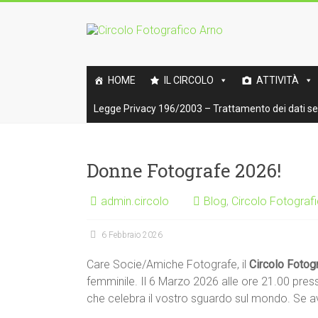
Vai
al
Circolo
contenuto
Fotografico
HOME
IL CIRCOLO
ATTIVITÀ
Arno
Legge Privacy 196/2003 – Trattamento dei dati sen
Benemerito
della
fotografia
Donne Fotografe 2026!
italiana
admin.circolo
Blog
,
Circolo Fotograf
6 Febbraio 2026
Care Socie/Amiche Fotografe, il
Circolo Fotog
femminile. Il 6 Marzo 2026 alle ore 21.00 pr
che celebra il vostro sguardo sul mondo. Se avr