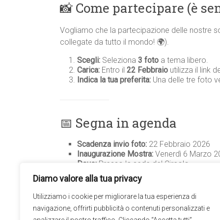
📸 Come partecipare (è se
Vogliamo che la partecipazione delle nostre s
collegate da tutto il mondo! 🌍).
Scegli:
Seleziona
3 foto
a tema libero.
Carica:
Entro il
22 Febbraio
utilizza il link
Indica la tua preferita:
Una delle tre foto v
📅 Segna in agenda
Scadenza invio foto:
22 Febbraio 2026
Inaugurazione Mostra:
Venerdì 6 Marzo 2
Dove:
Presso la sede del Circolo
Diamo valore alla tua privacy
La vostra adesione è ciò che rende questa fest
Utilizziamo i cookie per migliorare la tua esperienza di
navigazione, offrirti pubblicità o contenuti personalizzati e