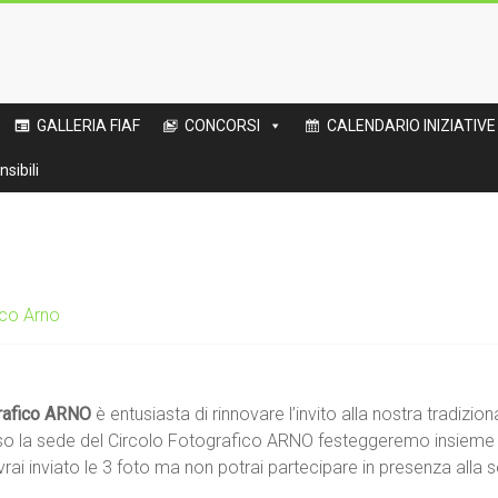
GALLERIA FIAF
CONCORSI
CALENDARIO INIZIATIVE
sibili
ico Arno
rafico ARNO
è entusiasta di rinnovare l’invito alla nostra tradizi
esso la sede del Circolo Fotografico ARNO festeggeremo insieme
ai inviato le 3 foto ma non potrai partecipare in presenza alla s