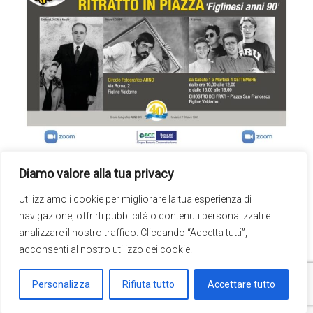
Diamo valore alla tua privacy
Utilizziamo i cookie per migliorare la tua esperienza di
←
La natura attraverso l’obiettivo
navigazione, offrirti pubblicità o contenuti personalizzati e
analizzare il nostro traffico. Cliccando “Accetta tutti”,
INDIA: un mondo a colori
→
acconsenti al nostro utilizzo dei cookie.
Copyright © 2026
Circolo Fotografico Arno
. Tutti i diritti riservati.
Personalizza
Rifiuta tutto
Accettare tutto
Theme:
Accelerate
by ThemeGrill. Powered by
WordPress
.