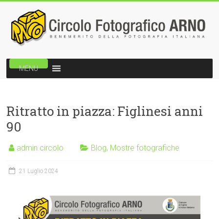
Vai
al
contenuto
Circolo
MENU
Fotografico
Arno
Ritratto in piazza: Figlinesi anni
Benemerito
90
della
fotografia
admin.circolo
Blog
,
Mostre fotografiche
italiana
21 Luglio 2024