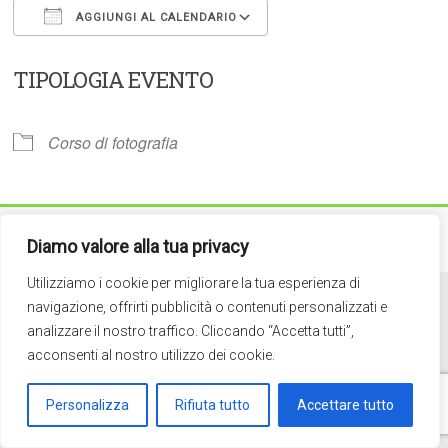
AGGIUNGI AL CALENDARIO
Download ICS
Google Calendar
TIPOLOGIA EVENTO
Corso di fotografia
Copyright © 2026
Circolo Fotografico Arno
. Tutti i diritti riservati.
Diamo valore alla tua privacy
Theme:
Accelerate
by ThemeGrill. Powered by
WordPress
.
Utilizziamo i cookie per migliorare la tua esperienza di
navigazione, offrirti pubblicità o contenuti personalizzati e
analizzare il nostro traffico. Cliccando “Accetta tutti”,
acconsenti al nostro utilizzo dei cookie.
Personalizza
Rifiuta tutto
Accettare tutto