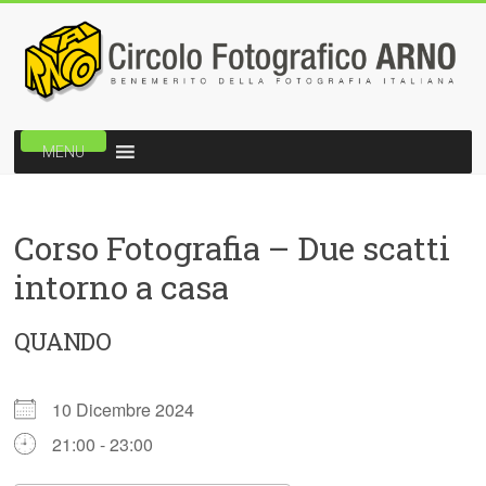
Vai
al
contenuto
Circolo
MENU
Fotografico
Arno
Corso Fotografia – Due scatti
Benemerito
intorno a casa
della
fotografia
italiana
QUANDO
10 Dicembre 2024
21:00 - 23:00