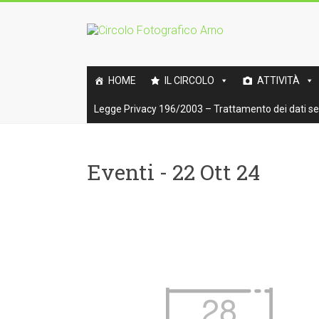
Vai
al
Circolo
contenuto
Fotografico
HOME
IL CIRCOLO
ATTIVITÀ
Arno
Legge Privacy 196/2003 – Trattamento dei dati sen
Benemerito
della
fotografia
Eventi - 22 Ott 24
italiana
28